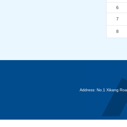
6
7
8
Address: No.1 Xikang Ro