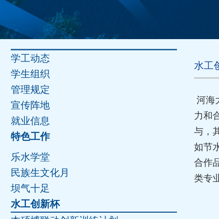
学工动态
水工
学生组织
管理规定
河海
宣传阵地
力和
就业信息
与，
特色工作
如节
乐水学堂
合作
民族生文化月
类专
坝气十足
水工创新杯